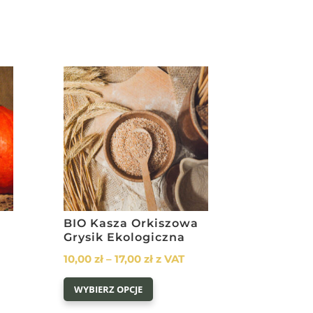
BIO Kasza Orkiszowa
Grysik Ekologiczna
Zakres
10,00
zł
–
17,00
zł
z VAT
cen:
Ten
WYBIERZ OPCJE
od
produkt
10,00 zł
ma