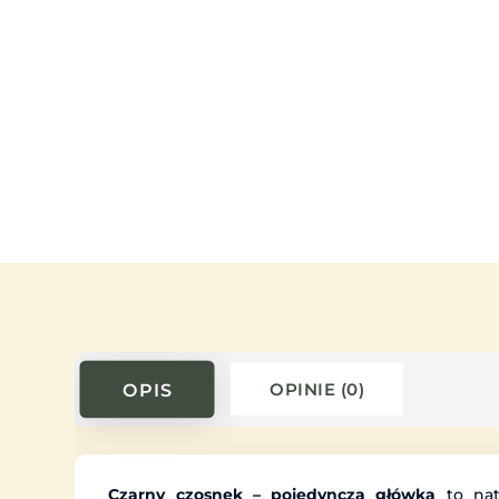
OPIS
OPINIE (0)
Czarny czosnek – pojedyncza główka
to nat