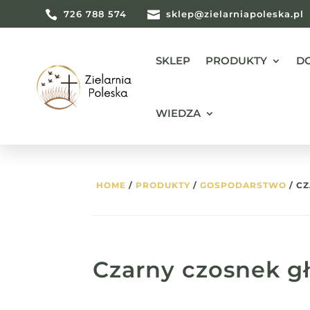

726 788 574

sklep@zielarniapoleska.pl
SKLEP
PRODUKTY
D
WIEDZA
HOME
/
PRODUKTY
/
GOSPODARSTWO
/ C
Czarny czosnek g