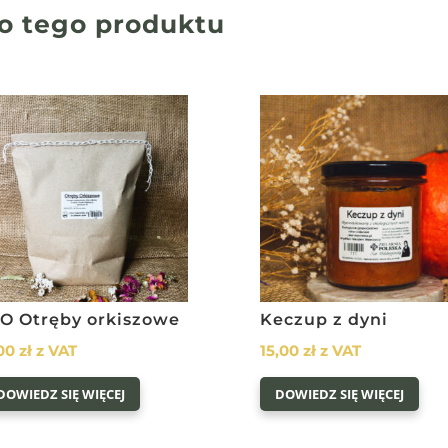
o tego produktu
IO Otręby orkiszowe
Keczup z dyni
,00
zł
z VAT
15,00
zł
z VAT
DOWIEDZ SIĘ WIĘCEJ
DOWIEDZ SIĘ WIĘCEJ