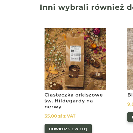
Inni wybrali również
d
Ciasteczka orkiszowe
B
św. Hildegardy na
9
nerwy
35,00
zł
z VAT
DOWIEDZ SIĘ WIĘCEJ