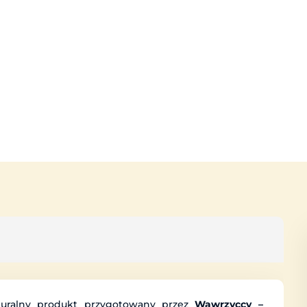
uralny produkt przygotowany przez
Wawrzyccy –