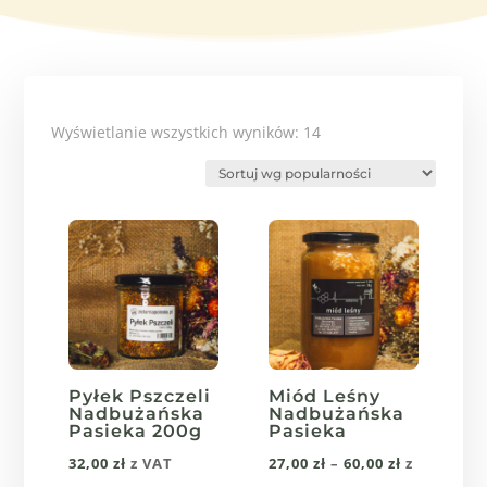
Posortowane
Wyświetlanie wszystkich wyników: 14
według
popularności
Pyłek Pszczeli
Miód Leśny
Nadbużańska
Nadbużańska
Pasieka 200g
Pasieka
Zakres
32,00
zł
z VAT
27,00
zł
–
60,00
zł
z