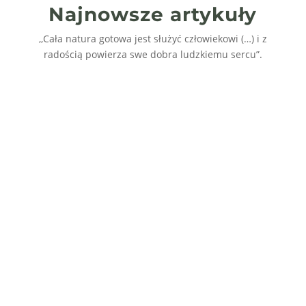
stronie
Najnowsze artykuły
produktu
,,Cała natura gotowa jest służyć człowiekowi (…) i z
radością powierza swe dobra ludzkiemu sercu”.