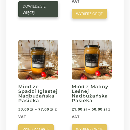
cen:
VAT
DOWIEDZ SIĘ
Ten
od
WIĘCEJ
WYBIERZ OPCJE
produkt
27,00 zł
ma
do
wiele
60,00 zł
wariantów.
Opcje
można
wybrać
na
stronie
produktu
Miód ze
Miód z Maliny
Spadzi Iglastej
Leśnej
Nadbużańska
Nadbużańska
Pasieka
Pasieka
Zakres
Zakres
33,00
zł
–
77,00
zł
z
21,00
zł
–
50,00
zł
z
cen:
cen:
VAT
VAT
Ten
Ten
od
od
WYBIERZ OPCJE
WYBIERZ OPCJE