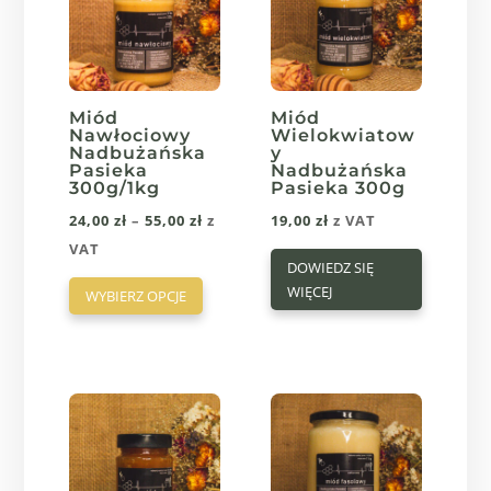
Miód
Miód
Nawłociowy
Wielokwiatow
Nadbużańska
y
Pasieka
Nadbużańska
300g/1kg
Pasieka 300g
Zakres
24,00
zł
–
55,00
zł
z
19,00
zł
z VAT
cen:
VAT
DOWIEDZ SIĘ
Ten
od
WIĘCEJ
WYBIERZ OPCJE
produkt
24,00 zł
ma
do
wiele
55,00 zł
wariantów.
Opcje
można
wybrać