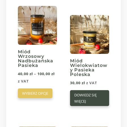
wariantów.
wiele
50,00 zł
Opcje
wariantów.
można
Opcje
wybrać
można
na
wybrać
stronie
na
produktu
stronie
Miód
Wrzosowy
produktu
Nadbużańska
Miód
Pasieka
Wielokwiatow
y Pasieka
Zakres
40,00
zł
–
100,00
zł
Poleska
cen:
z VAT
30,00
zł
z VAT
Ten
od
WYBIERZ OPCJE
DOWIEDZ SIĘ
produkt
40,00 zł
WIĘCEJ
ma
do
wiele
100,00 zł
wariantów.
Opcje