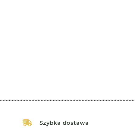
Wstęp Depresja oraz nerwice to zaburzenia, które
dotykają coraz większą część społeczeństwa,
wywołując poważne...

Szybka dostawa