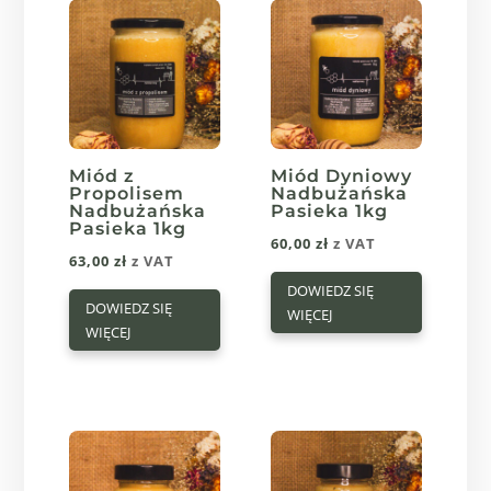
można
wybrać
na
stronie
produktu
Miód z
Miód Dyniowy
Propolisem
Nadbużańska
Nadbużańska
Pasieka 1kg
Pasieka 1kg
60,00
zł
z VAT
63,00
zł
z VAT
DOWIEDZ SIĘ
DOWIEDZ SIĘ
WIĘCEJ
WIĘCEJ