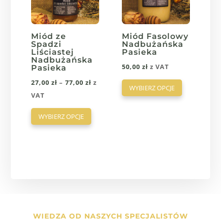
na
stronie
produktu
Miód ze
Miód Fasolowy
Spadzi
Nadbużańska
Liściastej
Pasieka
Nadbużańska
50,00
zł
z VAT
Pasieka
Ten
Zakres
27,00
zł
–
77,00
zł
z
WYBIERZ OPCJE
produkt
cen:
VAT
ma
Ten
od
WYBIERZ OPCJE
wiele
produkt
27,00 zł
wariantów.
ma
do
Opcje
wiele
77,00 zł
można
wariantów.
wybrać
Opcje
na
można
stronie
wybrać
produktu
na
WIEDZA OD NASZYCH SPECJALISTÓW