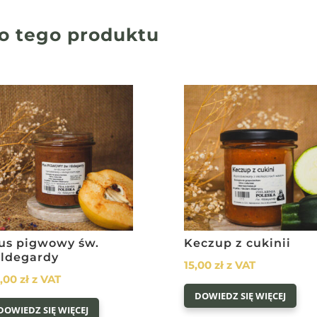
o tego produktu
us pigwowy św.
Keczup z cukinii
ildegardy
15,00
zł
z VAT
0,00
zł
z VAT
DOWIEDZ SIĘ WIĘCEJ
DOWIEDZ SIĘ WIĘCEJ