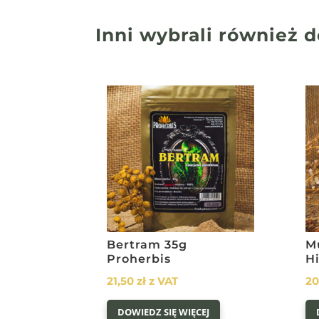
Inni wybrali również
d
Bertram 35g
M
Proherbis
H
21,50
zł
z VAT
2
DOWIEDZ SIĘ WIĘCEJ