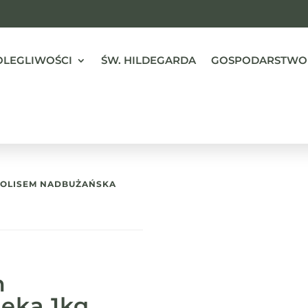
OLEGLIWOŚCI
ŚW. HILDEGARDA
GOSPODARSTWO
POLISEM NADBUŻAŃSKA
m
eka 1kg