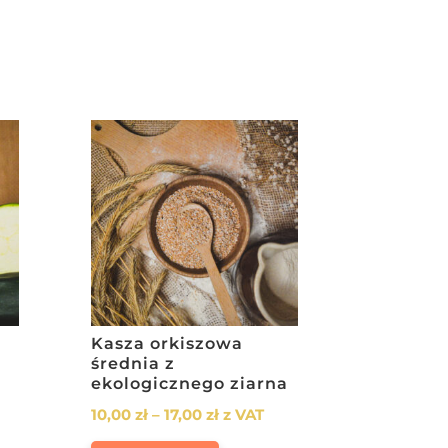
Kasza orkiszowa
średnia z
ekologicznego ziarna
Zakres
10,00
zł
–
17,00
zł
z VAT
cen:
Ten