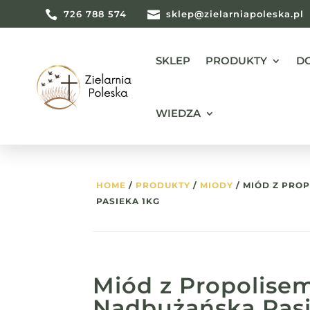

726 788 574

sklep@zielarniapoleska.pl
SKLEP
PRODUKTY
D
WIEDZA
HOME
/
PRODUKTY
/
MIODY
/ MIÓD Z PRO
PASIEKA 1KG
Miód z Propolise
Nadbużańska Pasi