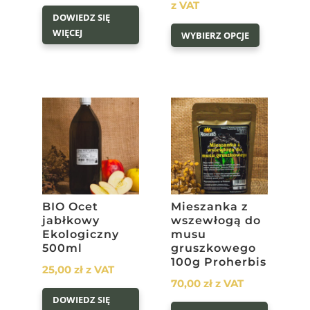
cen:
z VAT
DOWIEDZ SIĘ
Ten
od
WIĘCEJ
WYBIERZ OPCJE
produkt
19,00 zł
ma
do
wiele
175,00 z
wariantów
Opcje
można
wybrać
na
stronie
produktu
BIO Ocet
Mieszanka z
jabłkowy
wszewłogą do
Ekologiczny
musu
500ml
gruszkowego
100g Proherbis
25,00
zł
z VAT
70,00
zł
z VAT
DOWIEDZ SIĘ