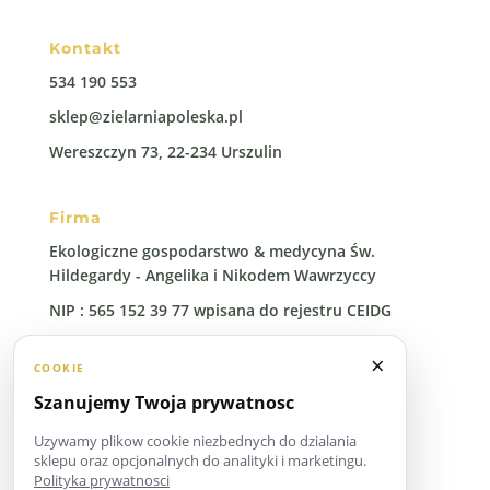
Kontakt
534 190 553
sklep@zielarniapoleska.pl
Wereszczyn 73, 22-234 Urszulin
Firma
Ekologiczne gospodarstwo & medycyna Św.
Hildegardy - Angelika i Nikodem Wawrzyccy
NIP : 565 152 39 77 wpisana do rejestru CEIDG
Regon: 388 00 96 41
×
COOKIE
Szanujemy Twoja prywatnosc
Uzywamy plikow cookie niezbednych do dzialania
sklepu oraz opcjonalnych do analityki i marketingu.
Polityka prywatnosci