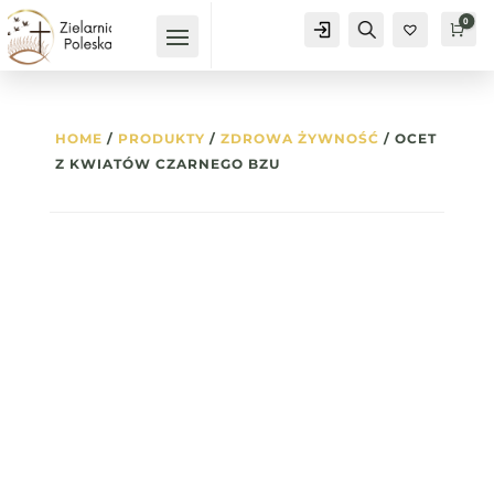
0
Konto
Szukaj
Kos
0
HOME
/
PRODUKTY
/
ZDROWA ŻYWNOŚĆ
/ OCET
Z KWIATÓW CZARNEGO BZU