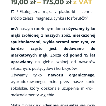
Zakres
19,00
zł
–
175,00
zł
z VAT
cen:
od
🧑‍🌾Ekologiczna mąka z płaskurki – cenne
19,00 zł
źródło żelaza, magnezu, cynku i fosforu!🧑‍🌾
do
175,00 zł
🏡W naszym rodzinnym domu
używamy tylko
mąki zrobionej z naszych zbóż, nieskażonej
spulchniaczami, wybielaczami oraz tym, co
bardzo często jest dodawane do
marketowych mąk
. Zboża
od ponad 15 lat
uprawiamy
na glebie wolnej od nawozów
sztucznych, pestycydów i herbicydów.
Używamy tylko
nawozu organicznego
,
wyprodukowanego, m.in. przez nasze konie
sokólskie, który doskonale uzupełnia mikro- i
makroelementy w glebie.
Mąka z płaskurki
idealnie sprawdza się przy