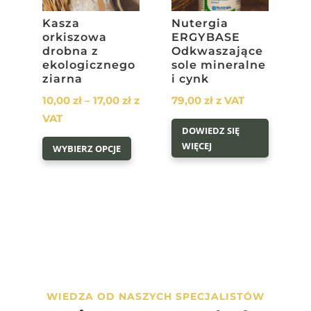
Kasza
Nutergia
orkiszowa
ERGYBASE
drobna z
Odkwaszające
ekologicznego
sole mineralne
ziarna
i cynk
Zakres
10,00
zł
–
17,00
zł
z
79,00
zł
z VAT
cen:
VAT
DOWIEDZ SIĘ
od
Ten
WIĘCEJ
WYBIERZ OPCJE
10,00 zł
produkt
do
ma
17,00 zł
wiele
wariantów.
Opcje
można
wybrać
na
WIEDZA OD NASZYCH SPECJALISTÓW
stronie