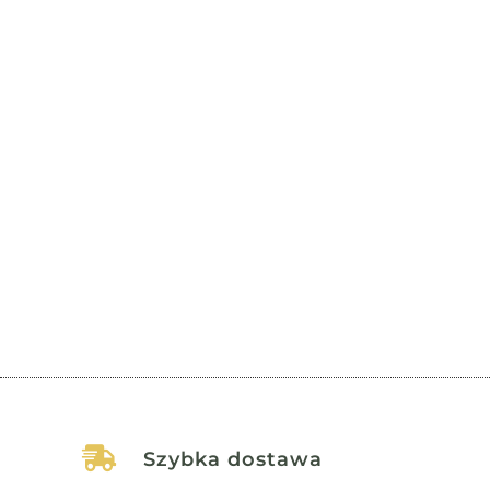
Wstęp Depresja oraz nerwice to zaburzenia, które
dotykają coraz większą część społeczeństwa,
wywołując poważne...

Szybka dostawa