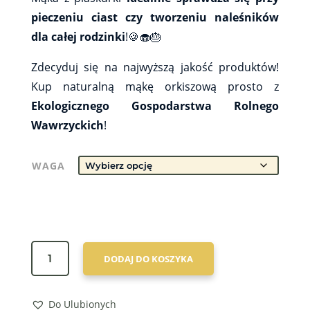
pieczeniu ciast czy tworzeniu naleśników
dla całej rodzinki
!🍪🧁🎂
Zdecyduj się na najwyższą jakość produktów!
Kup naturalną mąkę orkiszową prosto z
Ekologicznego Gospodarstwa Rolnego
Wawrzyckich
!
WAGA
ILOŚĆ
DODAJ DO KOSZYKA
BIO
MĄKA
PŁASKURKA
Do Ulubionych