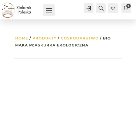
0
Konto
Szukaj
Kos
0
HOME
/
PRODUKTY
/
GOSPODARSTWO
/ BIO
MĄKA PŁASKURKA EKOLOGICZNA