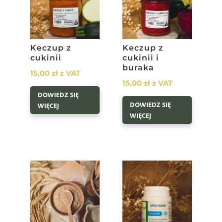
Keczup z
Keczup z
cukinii
cukinii i
buraka
15,00
zł
z VAT
15,00
zł
z VAT
DOWIEDZ SIĘ
DOWIEDZ SIĘ
WIĘCEJ
WIĘCEJ