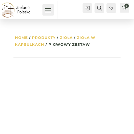
0
Konto
Szukaj
Kos
0
HOME
/
PRODUKTY
/
ZIOŁA
/
ZIOŁA W
KAPSUŁKACH
/ PIGWOWY ZESTAW