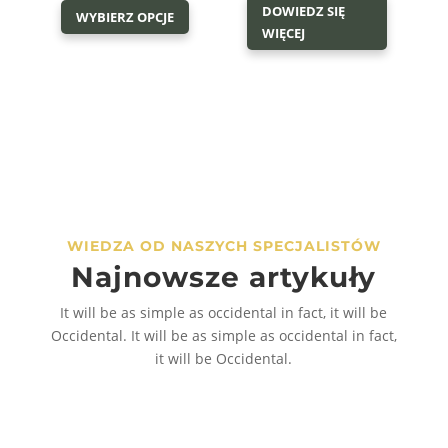
DOWIEDZ SIĘ
WYBIERZ OPCJE
produkt
19,00 zł
WIĘCEJ
ma
do
wiele
175,00 zł
wariantów.
Opcje
można
wybrać
na
stronie
WIEDZA OD NASZYCH SPECJALISTÓW
produktu
Najnowsze artykuły
It will be as simple as occidental in fact, it will be
Occidental. It will be as simple as occidental in fact,
it will be Occidental.