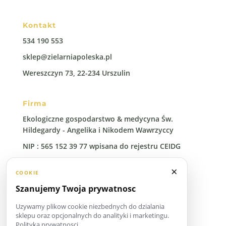
Kontakt
534 190 553
sklep@zielarniapoleska.pl
Wereszczyn 73, 22-234 Urszulin
Firma
Ekologiczne gospodarstwo & medycyna Św.
Hildegardy - Angelika i Nikodem Wawrzyccy
NIP : 565 152 39 77 wpisana do rejestru CEIDG
Regon: 388 00 96 41
×
COOKIE
Szanujemy Twoja prywatnosc
Uzywamy plikow cookie niezbednych do dzialania
sklepu oraz opcjonalnych do analityki i marketingu.
Polityka prywatnosci