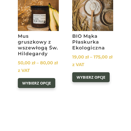
można
wybrać
wybrać
na
na
stronie
stronie
produktu
produktu
Mus
BIO Mąka
gruszkowy z
Płaskurka
wszewłogą Św.
Ekologiczna
Hildegardy
Zakres
19,00
zł
–
175,00
zł
Zakres
50,00
zł
–
80,00
zł
cen:
z VAT
cen:
z VAT
Ten
od
WYBIERZ OPCJE
Ten
od
produkt
19,00 zł
WYBIERZ OPCJE
produkt
50,00 zł
ma
do
ma
do
wiele
175,00 z
wiele
80,00 zł
wariantów
wariantów.
Opcje
Opcje
można
można
wybrać
wybrać