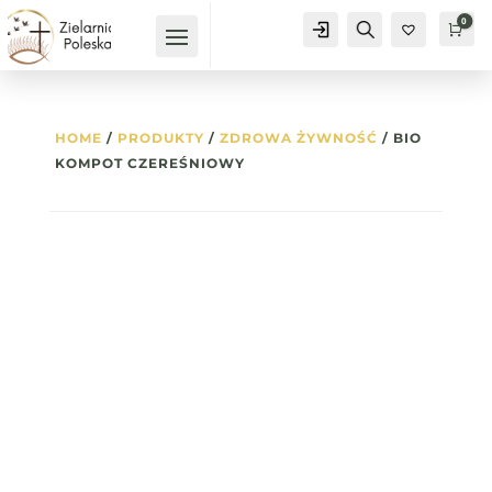
0
Konto
Szukaj
Kos
0
HOME
/
PRODUKTY
/
ZDROWA ŻYWNOŚĆ
/ BIO
KOMPOT CZEREŚNIOWY