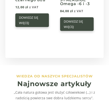
Omega -6 i -3
12,00
zł
z VAT
84,00
zł
z VAT
DOWIEDZ SIĘ
DOWIEDZ SIĘ
WIĘCEJ
WIĘCEJ
WIEDZA OD NASZYCH SPECJALISTÓW
Najnowsze artykuły
,,Cała natura gotowa jest służyć człowiekowi (…) i z
radością powierza swe dobra ludzkiemu sercu”.