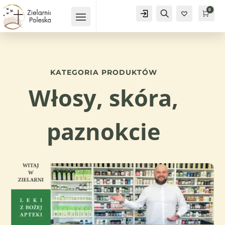
0
Konto
Szukaj
Kosz
0,
KATEGORIA PRODUKTÓW
Włosy, skóra,
paznokcie