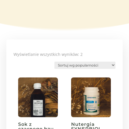
Posortowane
Wyświetlanie wszystkich wyników: 2
według
popularności
Sok z
Nutergia
czarnego bzu
SYNERBIOL