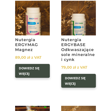
Nutergia
Nutergia
ERGYMAG
ERGYBASE
Magnez
Odkwaszające
sole mineralne
89,00
zł
z VAT
i cynk
79,00
zł
z VAT
DOWIEDZ SIĘ
WIĘCEJ
DOWIEDZ SIĘ
WIĘCEJ