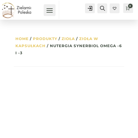
0
Konto
Szukaj
Kos
0
HOME
/
PRODUKTY
/
ZIOŁA
/
ZIOŁA W
KAPSUŁKACH
/ NUTERGIA SYNERBIOL OMEGA -6
I -3