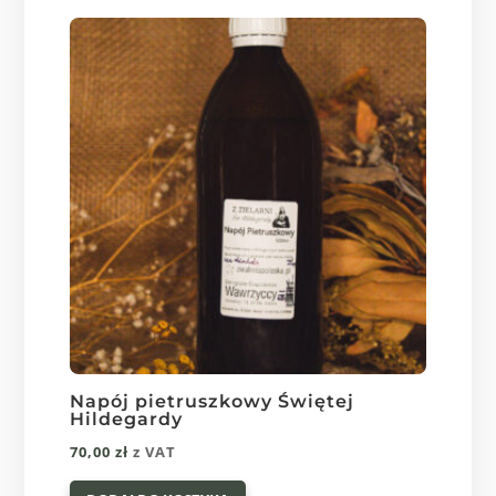
wariantów.
110,00 zł
Opcje
można
wybrać
na
stronie
produktu
Napój pietruszkowy Świętej
Hildegardy
70,00
zł
z VAT