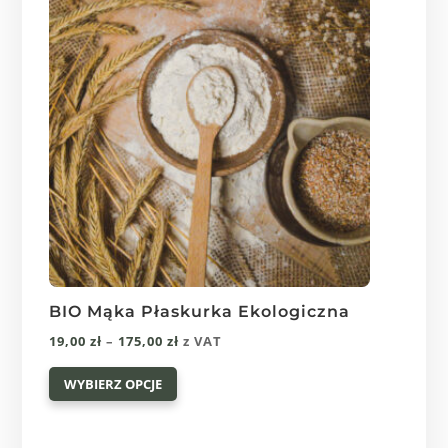
BIO Mąka Płaskurka Ekologiczna
Zakres
19,00
zł
–
175,00
zł
z VAT
Ten
cen:
WYBIERZ OPCJE
produkt
od
ma
19,00 zł
wiele
do