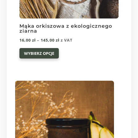
Mąka orkiszowa z ekologicznego
ziarna
Zakres
16,00
zł
–
145,00
zł
z VAT
Ten
cen:
WYBIERZ OPCJE
produkt
od
ma
16,00 zł
wiele
do
wariantów.
145,00 zł
Opcje
można
wybrać
na
stronie
produktu