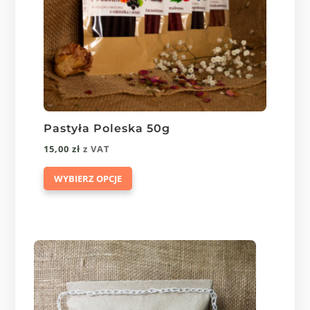
Pastyła Poleska 50g
15,00
zł
z VAT
Ten
WYBIERZ OPCJE
produkt
ma
wiele
wariantów.
Opcje
można
wybrać
na