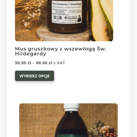
Mus gruszkowy z wszewłogą Św.
Hildegardy
Zakres
50,00
zł
–
80,00
zł
z VAT
Ten
cen:
WYBIERZ OPCJE
produkt
od
ma
50,00 zł
wiele
do
wariantów.
80,00 zł
Opcje
można
wybrać
na