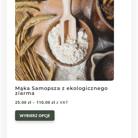
wybrać
na
stronie
produktu
Mąka Samopsza z ekologicznego
ziarma
Zakres
25,00
zł
–
110,00
zł
z VAT
Ten
cen:
WYBIERZ OPCJE
produkt
od
ma
25,00 zł
wiele
do