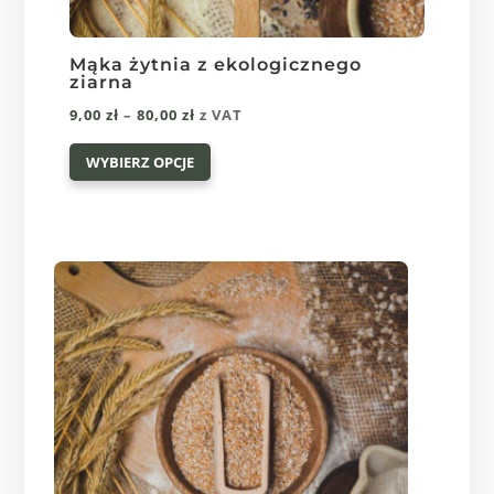
Mąka żytnia z ekologicznego
ziarna
Zakres
9,00
zł
–
80,00
zł
z VAT
Ten
cen:
WYBIERZ OPCJE
produkt
od
ma
9,00 zł
wiele
do
wariantów.
80,00 zł
Opcje
można
wybrać
na
stronie
produktu