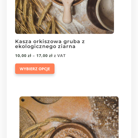
Kasza orkiszowa gruba z
ekologicznego ziarna
Zakres
10,00
zł
–
17,00
zł
z VAT
Ten
cen:
WYBIERZ OPCJE
produkt
od
ma
10,00 zł
wiele
do
wariantów.
17,00 zł
Opcje
można
wybrać
na
stronie