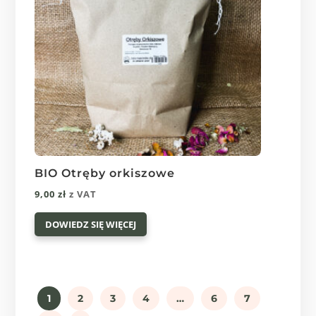
stronie
produktu
BIO Otręby orkiszowe
9,00
zł
z VAT
DOWIEDZ SIĘ WIĘCEJ
1
2
3
4
…
6
7