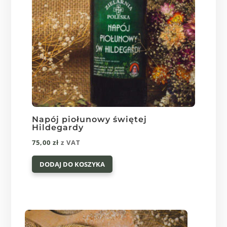
stronie
produktu
Napój piołunowy świętej
Hildegardy
75,00
zł
z VAT
DODAJ DO KOSZYKA