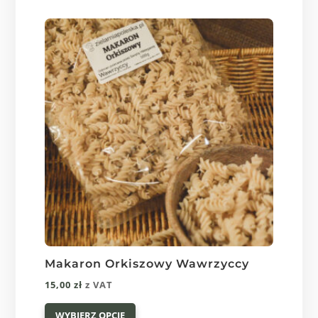
wariantów.
175,00 zł
Opcje
można
wybrać
na
stronie
produktu
Makaron Orkiszowy Wawrzyccy
15,00
zł
z VAT
Ten
WYBIERZ OPCJE