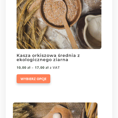
produktu
Kasza orkiszowa średnia z
ekologicznego ziarna
Zakres
10,00
zł
–
17,00
zł
z VAT
Ten
cen:
WYBIERZ OPCJE
produkt
od
ma
10,00 zł
wiele
do
wariantów.
17,00 zł
Opcje
można