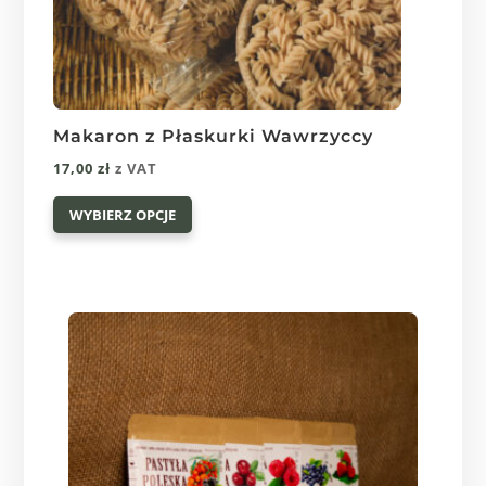
Makaron z Płaskurki Wawrzyccy
17,00
zł
z VAT
Ten
WYBIERZ OPCJE
produkt
ma
wiele
wariantów.
Opcje
można
wybrać
na
stronie
produktu