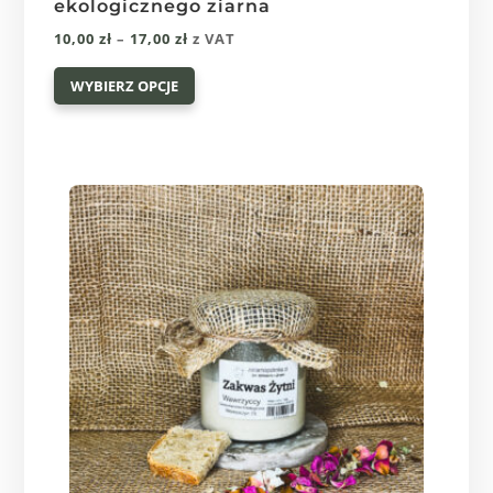
ekologicznego ziarna
Zakres
10,00
zł
–
17,00
zł
z VAT
Ten
cen:
WYBIERZ OPCJE
produkt
od
ma
10,00 zł
wiele
do
wariantów.
17,00 zł
Opcje
można
wybrać
na
stronie
produktu