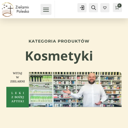
0
Konto
Szukaj
Kosz
0,
KATEGORIA PRODUKTÓW
Kosmetyki