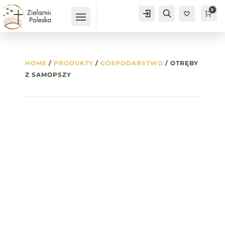
0
Konto
Szukaj
Kos
0
HOME
/
PRODUKTY
/
GOSPODARSTWO
/ OTRĘBY
Z SAMOPSZY