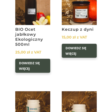
BIO Ocet
Keczup z dyni
jabłkowy
15,00
zł
z VAT
Ekologiczny
500ml
DOWIEDZ SIĘ
25,00
zł
z VAT
WIĘCEJ
DOWIEDZ SIĘ
WIĘCEJ