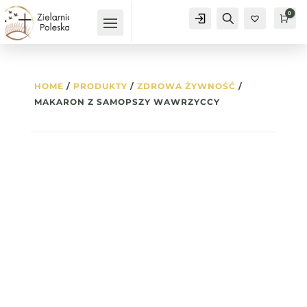
0
Konto
Szukaj
Kos
0
HOME
/
PRODUKTY
/
ZDROWA ŻYWNOŚĆ
/
MAKARON Z SAMOPSZY WAWRZYCCY