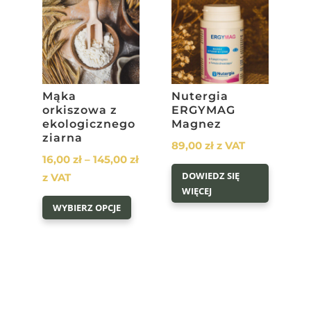
na
stronie
produktu
Mąka
Nutergia
orkiszowa z
ERGYMAG
ekologicznego
Magnez
ziarna
89,00
zł
z VAT
Zakres
16,00
zł
–
145,00
zł
DOWIEDZ SIĘ
cen:
z VAT
WIĘCEJ
Ten
od
WYBIERZ OPCJE
produkt
16,00 zł
ma
do
wiele
145,00 zł
wariantów.
Opcje
można