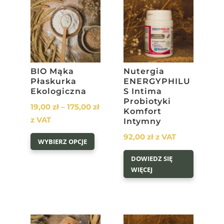
BIO Mąka
Nutergia
Płaskurka
ENERGYPHILU
Ekologiczna
S Intima
Probiotyki
Zakres
19,00
zł
–
175,00
zł
Komfort
cen:
z VAT
Intymny
Ten
od
92,00
zł
z VAT
WYBIERZ OPCJE
produkt
19,00 zł
ma
do
DOWIEDZ SIĘ
WIĘCEJ
wiele
175,00 zł
wariantów.
Opcje
można
wybrać