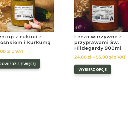
czup z cukinii z
Leczo warzywne z
zosnkiem i kurkumą
przyprawami Św.
Hildegardy 900ml
,00
zł
z VAT
Zakres
24,00
zł
–
55,00
zł
z VAT
DOWIEDZ SIĘ WIĘCEJ
Ten
cen:
WYBIERZ OPCJE
produkt
od
ma
24,00 z
wiele
do
wariantó
55,00 z
Opcje
można
wybrać
na