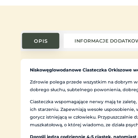
OPIS
INFORMACJE DODATKO
Niskowęglowodanowe Ciasteczka Orkiszowe wed
Zdrowie polega przede wszystkim na dobrym wsp
dobrego słuchu, subtelnego powonienia, dobre
Ciasteczka wspomagające nerwy mają te zaletę, 
ich starzeniu. Zapewniają wesołe usposobienie,
gorycz istniejącą w człowieku. Przypuszczalnie d
muszkatołową, o której wiadomo, ze działa psyc
Dorośli jedzą codziennie 4-5 ciastek, natomiast d