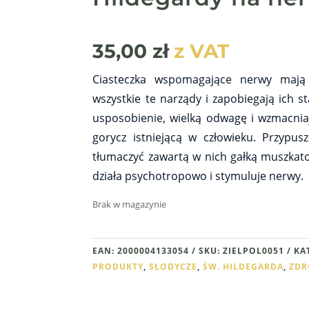
35,00
zł
z VAT
Ciasteczka wspomagające nerwy mają 
wszystkie te narządy i zapobiegają ich s
usposobienie, wielką odwagę i wzmacnia
gorycz istniejącą w człowieku. Przypusz
tłumaczyć zawartą w nich gałką muszkato
działa psychotropowo i stymuluje nerwy.
Brak w magazynie
EAN:
2000004133054
SKU:
ZIELPOL0051
KA
PRODUKTY
,
SŁODYCZE
,
ŚW. HILDEGARDA
,
ZDR