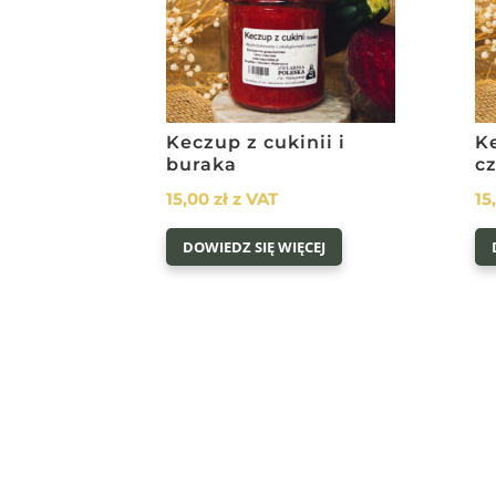
Keczup z cukinii i
Ke
buraka
c
15,00
zł
z VAT
15
DOWIEDZ SIĘ WIĘCEJ