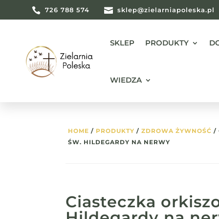

726 788 574

sklep@zielarniapoleska.pl
SKLEP
PRODUKTY
D
WIEDZA
HOME
/
PRODUKTY
/
ZDROWA ŻYWNOŚĆ
/
ŚW. HILDEGARDY NA NERWY
Ciasteczka orkisz
Hildegardy na ne