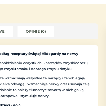
WE
OPINIE (0)
ług receptury świętej Hildegardy na nerwy
ółdziałaniu wszystkich 5 narządów zmysłów: oczu,
go zmysłu smaku i dobrego zmysłu dotyku.
że wzmacniają wszystkie te narządy i zapobiegają
 wielką odwagę i wzmacniają nerwy oraz usuwają całą
ziałanie to należy tłumaczyć zawartą w nich gałką
hotropowo i stymuluje nerwy.
zieci - do 3.