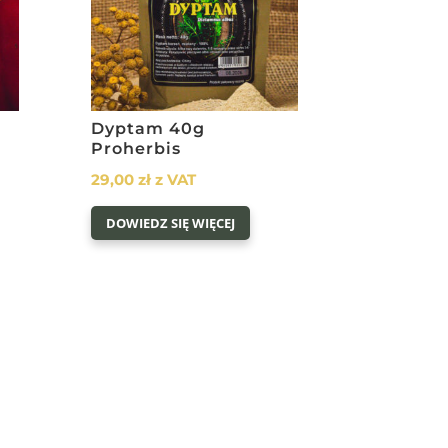
Dyptam 40g
Proherbis
29,00
zł
z VAT
DOWIEDZ SIĘ WIĘCEJ
ł
w.
ł