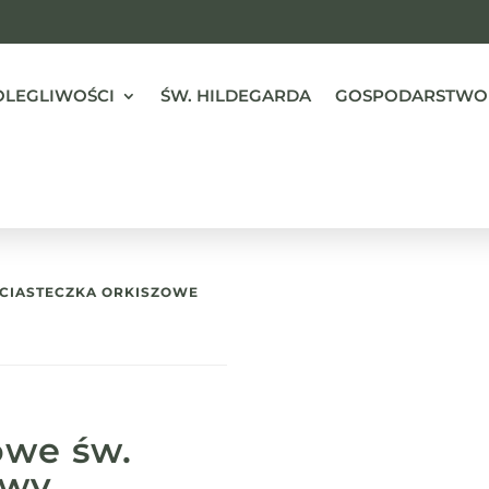
OLEGLIWOŚCI
ŚW. HILDEGARDA
GOSPODARSTWO
 CIASTECZKA ORKISZOWE
owe św.
rwy