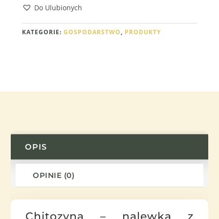
NALEWKA
Do Ulubionych
Z
OSYPU
KATEGORIE:
GOSPODARSTWO
,
PRODUKTY
PSZCZELEGO
OPIS
OPINIE (0)
Chitozyna – nalewka z