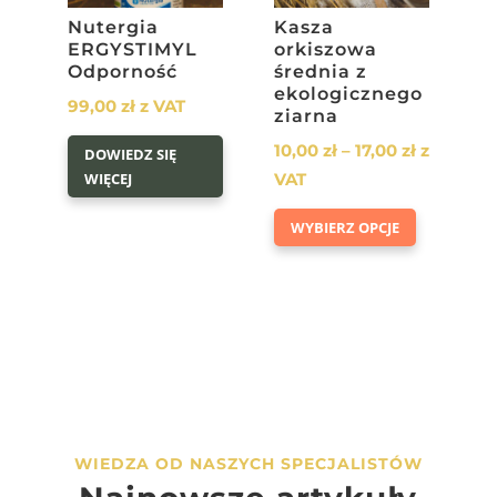
Nutergia
Kasza
ERGYSTIMYL
orkiszowa
Odporność
średnia z
ekologicznego
99,00
zł
z VAT
ziarna
Zakres
10,00
zł
–
17,00
zł
z
DOWIEDZ SIĘ
cen:
WIĘCEJ
VAT
od
Ten
WYBIERZ OPCJE
10,00 zł
produkt
do
ma
17,00 zł
wiele
wariantów
Opcje
można
wybrać
na
WIEDZA OD NASZYCH SPECJALISTÓW
stronie
produktu