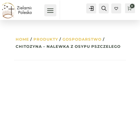
0
Konto
Szukaj
Kos
0
HOME
/
PRODUKTY
/
GOSPODARSTWO
/
CHITOZYNA – NALEWKA Z OSYPU PSZCZELEGO