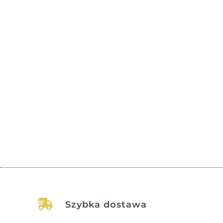
Wstęp Depresja oraz nerwice to zaburzenia, które
dotykają coraz większą część społeczeństwa,
wywołując poważne...

Szybka dostawa