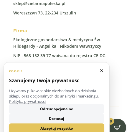
sklep@zielarniapoleska.pl
Wereszczyn 73, 22-234 Urszulin
Firma
Ekologiczne gospodarstwo & medycyna Św.
Hildegardy - Angelika i Nikodem Wawrzyccy
NIP : 565 152 39 77 wpisana do rejestru CEIDG
Regon: 388 00 96 41
×
COOKIE
Szanujemy Twoja prywatnosc
Uzywamy plikow cookie niezbednych do dzialania
sklepu oraz opcjonalnych do analityki i marketingu.
Polityka prywatnosci
Odrzuc opcjonalne
Copyright © 2026 Zielarnia Poleska
Dostosuj
0
Akceptuj wszystko