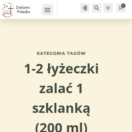
0
Konto
Szukaj
Kosz
0,
KATEGORIA TAGÓW
1-2 łyżeczki
zalać 1
szklanką
(200 ml)