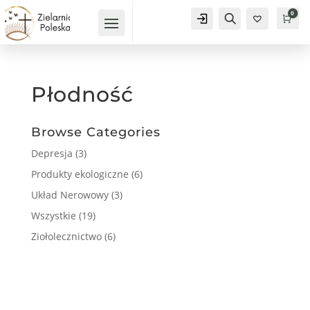
0
Konto
Szukaj
Kos
0
Płodność
Browse Categories
Depresja
(3)
Produkty ekologiczne
(6)
Układ Nerowowy
(3)
Wszystkie
(19)
Ziołolecznictwo
(6)