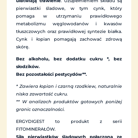
ułatwiają trawienie
. Uzupełnieniem składu są
pierwiastki śladowe, w tym cynk, który
pomaga w utrzymaniu prawidłowego
metabolizmu węglowodanów i kwasów
tłuszczowych oraz prawidłowej syntezie białka.
Cynk i łopian pomagają zachować zdrową
skórę.
Bez alkoholu, bez dodatku cukru *, bez
słodzików.
Bez pozostałości pestycydów**.
* Zawiera łopian i czarną rzodkiew, naturalnie
niska zawartość cukru.
** W analizach produktów gotowych poniżej
granic oznaczalności.
ERGYDIGEST to produkt z serii
FITOMINERAŁÓW.
Siła pierwiastków śladowych połączona ze