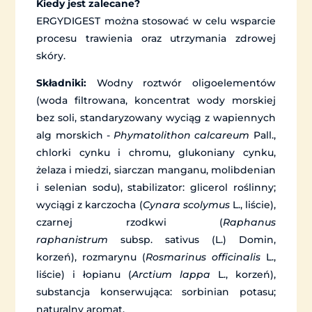
Kiedy jest zalecane?
ERGYDIGEST można stosować w celu wsparcie
procesu trawienia oraz utrzymania zdrowej
skóry.
Składniki:
Wodny roztwór oligoelementów
(woda filtrowana, koncentrat wody morskiej
bez soli, standaryzowany wyciąg z wapiennych
alg morskich -
Phymatolithon calcareum
Pall.,
chlorki cynku i chromu, glukoniany cynku,
żelaza i miedzi, siarczan manganu, molibdenian
i selenian sodu), stabilizator: glicerol roślinny;
wyciągi z karczocha (
Cynara scolymus
L., liście),
czarnej rzodkwi (
Raphanus
raphanistrum
subsp. sativus (L.) Domin,
korzeń), rozmarynu (
Rosmarinus officinalis
L.,
liście) i łopianu (
Arctium lappa
L., korzeń),
substancja konserwująca: sorbinian potasu;
naturalny aromat.