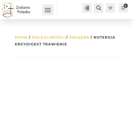
0
Konto
Szukaj
Kos
0
HOME
/
DOLEGLIWOŚCI
/
ŻOŁĄDEK
/ NUTERGIA
ERGYDIGEST TRAWIENIE