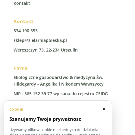
Kontakt
Kontakt
534 190 553
sklep@zielarniapoleska.pl
Wereszczyn 73, 22-234 Urszulin
Firma
Ekologiczne gospodarstwo & medycyna Św.
Hildegardy - Angelika i Nikodem Wawrzyccy
NIP : 565 152 39 77 wpisana do rejestru CEIDG
Regon: 388 00 96 41
×
COOKIE
Szanujemy Twoja prywatnosc
Uzywamy plikow cookie niezbednych do dzialania