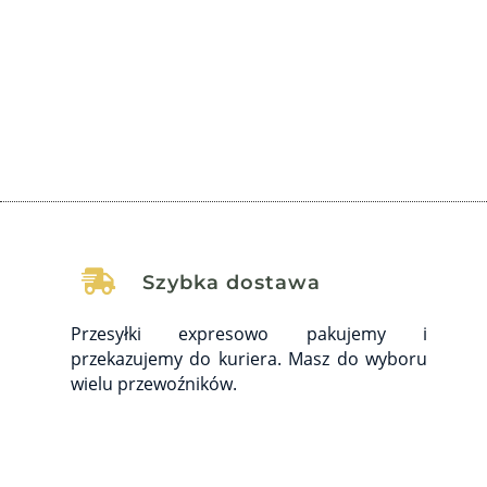
dotykają coraz większą część społeczeństwa,
wywołując poważne...

Szybka dostawa
Przesyłki expresowo pakujemy i
przekazujemy do kuriera. Masz do wyboru
wielu przewoźników.