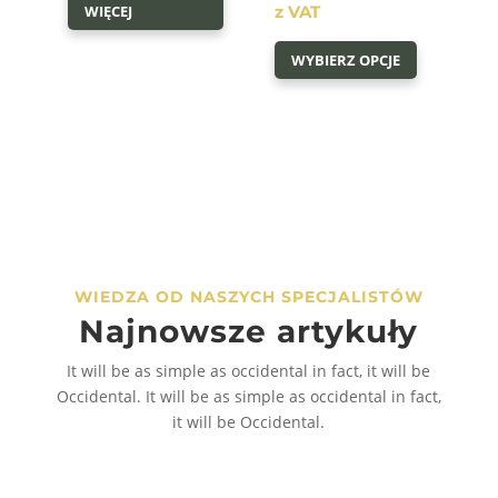
cen:
WIĘCEJ
z VAT
Ten
od
WYBIERZ OPCJE
produkt
50,00 zł
ma
do
wiele
80,00 zł
wariantów
Opcje
można
wybrać
na
WIEDZA OD NASZYCH SPECJALISTÓW
stronie
Najnowsze artykuły
produktu
It will be as simple as occidental in fact, it will be
Occidental. It will be as simple as occidental in fact,
it will be Occidental.