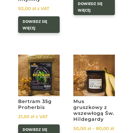
DOWIEDZ SIĘ
92,00
zł
z VAT
WIĘCEJ
DOWIEDZ SIĘ
WIĘCEJ
Bertram 35g
Mus
Proherbis
gruszkowy z
wszewłogą Św.
21,50
zł
z VAT
Hildegardy
Zakres
50,00
zł
–
80,00
zł
DOWIEDZ SIĘ