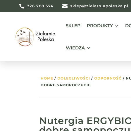

726 788 574

sklep@zielarniapoleska.pl
SKLEP
PRODUKTY
D
WIEDZA
HOME
/
DOLEGLIWOŚCI
/
ODPORNOŚĆ
/ N
DOBRE SAMOPOCZUCIE
Nutergia ERGYBI
dobre samopoczu