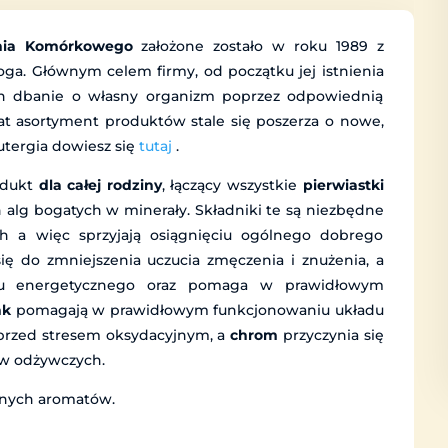
nia Komórkowego
założone zostało w roku 1989 z
loga. Głównym celem firmy, od początku jej istnienia
ych dbanie o własny organizm poprzez odpowiednią
at asortyment produktów stale się poszerza o nowe,
Nutergia dowiesz się
tutaj
.
odukt
dla całej rodziny
, łączący wszystkie
pierwiastki
alg bogatych w minerały. Składniki te są niezbędne
h a więc sprzyjają osiągnięciu ogólnego dobrego
ię do zmniejszenia uczucia zmęczenia i znużenia, a
mu energetycznego oraz pomaga w prawidłowym
nk
pomagają w prawidłowym funkcjonowaniu układu
rzed stresem oksydacyjnym, a
chrom
przyczynia się
w odżywczych.
cznych aromatów.