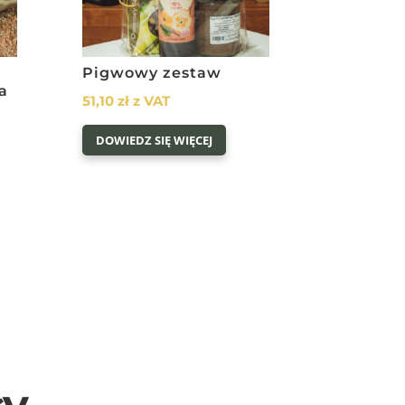
Pigwowy zestaw
a
51,10
zł
z VAT
DOWIEDZ SIĘ WIĘCEJ
ł
w.
u
ły