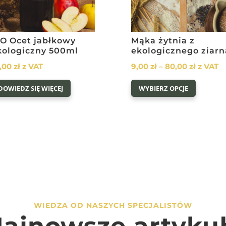
IO Ocet jabłkowy
Mąka żytnia z
kologiczny 500ml
ekologicznego ziarn
Zakres
,00
zł
z VAT
9,00
zł
–
80,00
zł
z VAT
cen:
Ten
DOWIEDZ SIĘ WIĘCEJ
WYBIERZ OPCJE
od
produkt
9,00 zł
ma
do
wiele
80,00 z
wariantó
Opcje
można
wybrać
na
stronie
WIEDZA OD NASZYCH SPECJALISTÓW
produkt
ajnowsze artyku