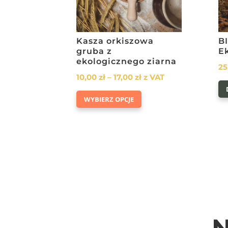
Kasza orkiszowa
B
gruba z
E
ekologicznego ziarna
25
Zakres
10,00
zł
–
17,00
zł
z VAT
cen:
Ten
WYBIERZ OPCJE
od
produkt
10,00 zł
ma
do
wiele
17,00 zł
wariantów.
Opcje
można
wybrać
na
stronie
N
produktu