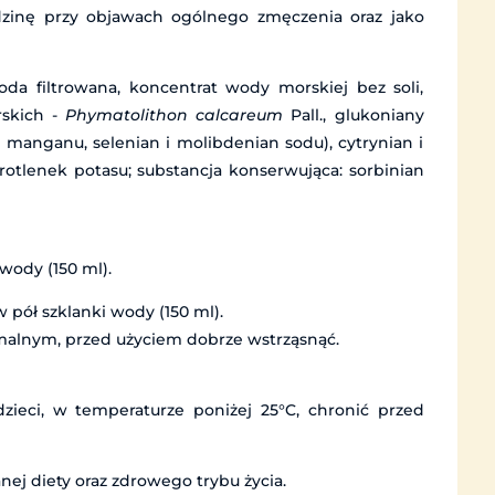
zinę przy objawach ogólnego zmęczenia oraz jako
 filtrowana, koncentrat wody morskiej bez soli,
rskich -
Phymatolithon calcareum
Pall., glukoniany
n manganu, selenian i molibdenian sodu), cytrynian i
otlenek potasu; substancja konserwująca: sorbinian
 wody (150 ml).
w pół szklanki wody (150 ml).
rmalnym, przed użyciem dobrze wstrząsnąć.
ieci, w temperaturze poniżej 25°C, chronić przed
nej diety oraz zdrowego trybu życia.