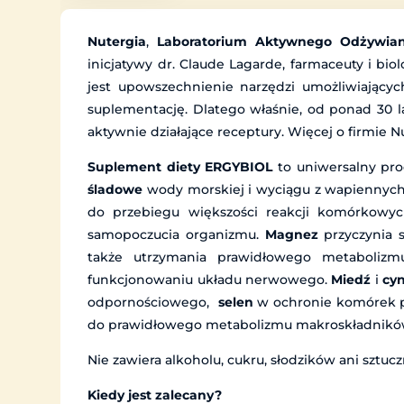
Nutergia
,
Laboratorium Aktywnego Odżywia
inicjatywy dr. Claude Lagarde, farmaceuty i bio
jest upowszechnienie narzędzi umożliwiając
suplementację. Dlatego właśnie, od ponad 30 l
aktywnie działające receptury. Więcej o firmie 
Suplement diety ERGYBIOL
to uniwersalny pr
śladowe
wody morskiej i wyciągu z wapiennych 
do przebiegu większości reakcji komórkowyc
samopoczucia organizmu.
Magnez
przyczynia s
także utrzymania prawidłowego metaboliz
funkcjonowaniu układu nerwowego.
Miedź
i
cy
odpornościowego,
selen
w ochronie komórek p
do prawidłowego metabolizmu makroskładnikó
Nie zawiera alkoholu, cukru, słodzików ani sztu
Kiedy jest zalecany?