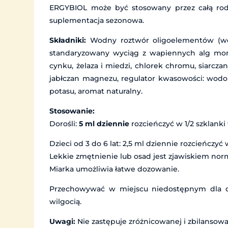
ERGYBIOL może być stosowany przez całą rod
suplementacja sezonowa.
Składniki:
Wodny roztwór oligoelementów (woda
standaryzowany wyciąg z wapiennych alg mo
cynku, żelaza i miedzi, chlorek chromu, siarcza
jabłczan magnezu, regulator kwasowości: wodor
potasu, aromat naturalny.
Stosowanie:
Dorośli:
5 ml dziennie
rozcieńczyć w 1/2 szklanki
Dzieci od 3 do 6 lat: 2,5 ml dziennie rozcieńczyć 
Lekkie zmętnienie lub osad jest zjawiskiem no
Miarka umożliwia łatwe dozowanie.
Przechowywać w miejscu niedostępnym dla dz
wilgocią.
Uwagi:
Nie zastępuje zróżnicowanej i zbilansowa