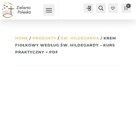
0
Konto
Szukaj
Kos
0
HOME
/
PRODUKTY
/
ŚW. HILDEGARDA
/ KREM
FIOŁKOWY WEDŁUG ŚW. HILDEGARDY – KURS
PRAKTYCZNY + PDF