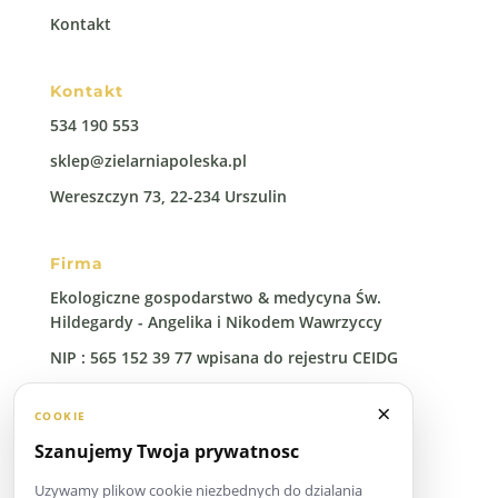
Kontakt
Kontakt
534 190 553
sklep@zielarniapoleska.pl
Wereszczyn 73, 22-234 Urszulin
Firma
Ekologiczne gospodarstwo & medycyna Św.
Hildegardy - Angelika i Nikodem Wawrzyccy
NIP : 565 152 39 77 wpisana do rejestru CEIDG
Regon: 388 00 96 41
×
COOKIE
Szanujemy Twoja prywatnosc
Uzywamy plikow cookie niezbednych do dzialania