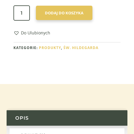
ILOŚĆ
DODAJ DO KOSZYKA
KREM
FIOŁKOWY
WEDŁUG
Do Ulubionych
ŚW.
HILDEGARDY
KATEGORIE:
PRODUKTY
,
ŚW. HILDEGARDA
–
KURS
PRAKTYCZNY
+
PDF
OPIS