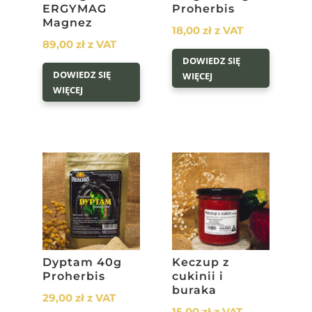
ERGYMAG
Proherbis
Magnez
18,00
zł
z VAT
89,00
zł
z VAT
DOWIEDZ SIĘ
DOWIEDZ SIĘ
WIĘCEJ
WIĘCEJ
Dyptam 40g
Keczup z
Proherbis
cukinii i
buraka
29,00
zł
z VAT
15,00
zł
z VAT