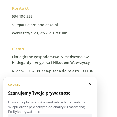
Kontakt
534 190 553
sklep@zielarniapoleska.pl
Wereszczyn 73, 22-234 Urszulin
Firma
Ekologiczne gospodarstwo & medycyna Św.
Hildegardy - Angelika i Nikodem Wawrzyccy
NIP : 565 152 39 77 wpisana do rejestru CEIDG
Regon: 388 00 96 41
×
COOKIE
Szanujemy Twoja prywatnosc
Uzywamy plikow cookie niezbednych do dzialania
sklepu oraz opcjonalnych do analityki i marketingu.
Polityka prywatnosci