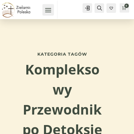
0
Konto
Szukaj
Kos
0
KATEGORIA TAGÓW
Komplekso
wy
Przewodnik
po Detoksie