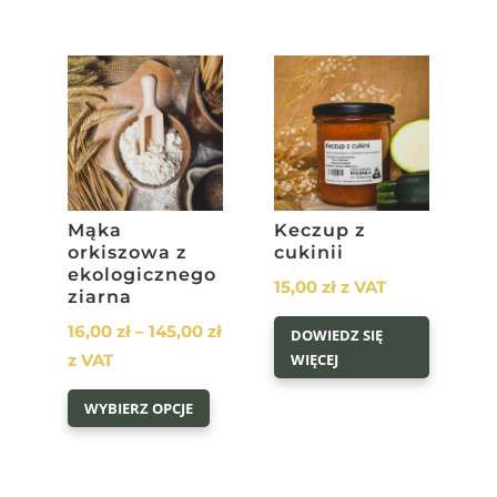
Mąka
Keczup z
orkiszowa z
cukinii
ekologicznego
15,00
zł
z VAT
ziarna
Zakres
16,00
zł
–
145,00
zł
DOWIEDZ SIĘ
cen:
z VAT
WIĘCEJ
Ten
od
WYBIERZ OPCJE
produkt
16,00 zł
ma
do
wiele
145,00 zł