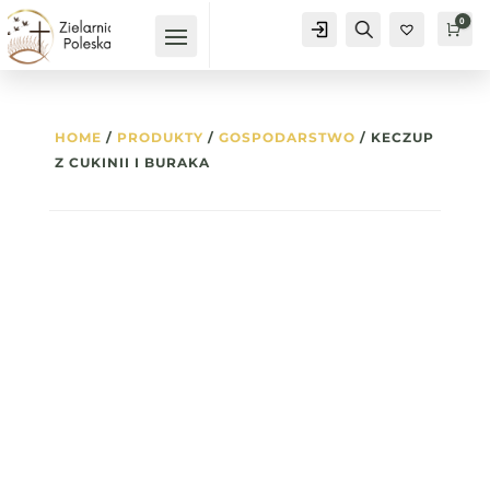
0
Konto
Szukaj
Kos
0
HOME
/
PRODUKTY
/
GOSPODARSTWO
/ KECZUP
Z CUKINII I BURAKA