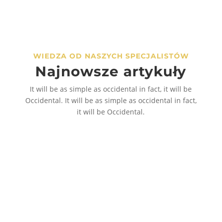
Opcje
można
wybrać
na
WIEDZA OD NASZYCH SPECJALISTÓW
stronie
Najnowsze artykuły
produktu
It will be as simple as occidental in fact, it will be
Occidental. It will be as simple as occidental in fact,
it will be Occidental.