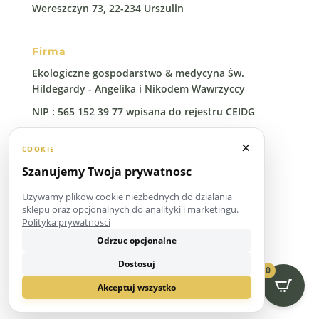
Wereszczyn 73, 22-234 Urszulin
Firma
Ekologiczne gospodarstwo & medycyna Św.
Hildegardy - Angelika i Nikodem Wawrzyccy
NIP : 565 152 39 77 wpisana do rejestru CEIDG
Regon: 388 00 96 41
×
COOKIE
Szanujemy Twoja prywatnosc
Uzywamy plikow cookie niezbednych do dzialania
sklepu oraz opcjonalnych do analityki i marketingu.
Polityka prywatnosci
Odrzuc opcjonalne
Copyright © 2026 Zielarnia Poleska
Dostosuj
0
Akceptuj wszystko