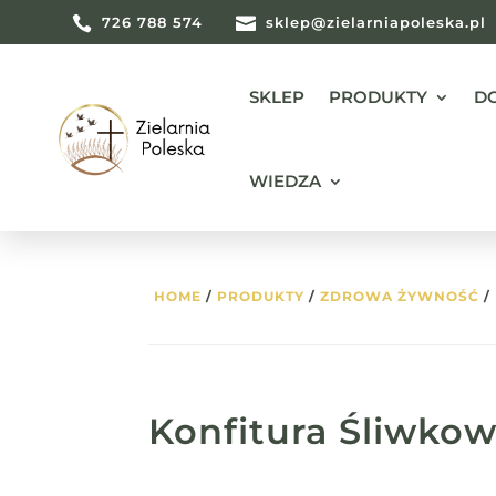

726 788 574

sklep@zielarniapoleska.pl
SKLEP
PRODUKTY
D
WIEDZA
HOME
/
PRODUKTY
/
ZDROWA ŻYWNOŚĆ
/
Konfitura Śliwko