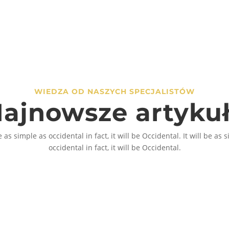
ma
19,00 z
wiele
do
wariantó
175,00 
Opcje
można
wybrać
na
WIEDZA OD NASZYCH SPECJALISTÓW
stronie
ajnowsze artyku
produkt
be as simple as occidental in fact, it will be Occidental. It will be as 
occidental in fact, it will be Occidental.