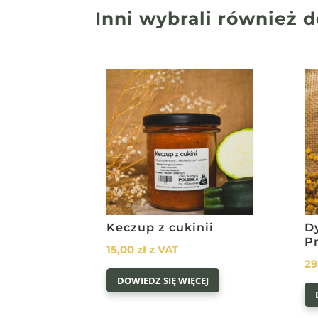
Inni wybrali również
d
Keczup z cukinii
D
P
15,00
zł
z VAT
2
DOWIEDZ SIĘ WIĘCEJ