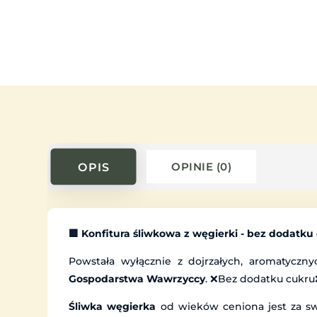
OPIS
OPINIE (0)
🟪 Konfitura śliwkowa z węgierki - bez dodatku
Powstała wyłącznie z dojrzałych, aromatyczn
Gospodarstwa Wawrzyccy
. ❌Bez dodatku cukru❌
Śliwka węgierka
od wieków ceniona jest za swó