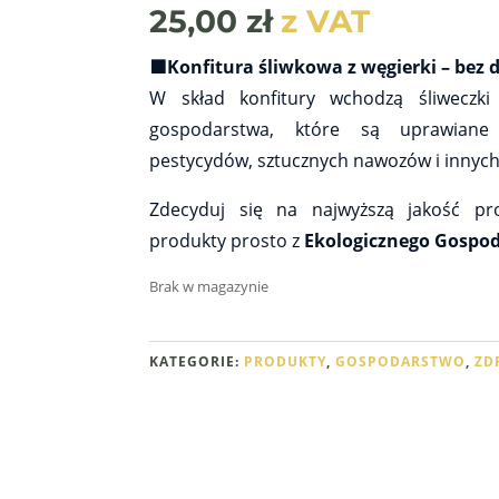
25,00
zł
z VAT
🟪Konfitura śliwkowa z węgierki – bez 
W skład konfitury wchodzą śliweczki
gospodarstwa, które są uprawiane 
pestycydów, sztucznych nawozów i innych
Zdecyduj się na najwyższą jakość pr
produkty prosto z
Ekologicznego Gospo
Brak w magazynie
KATEGORIE:
PRODUKTY
,
GOSPODARSTWO
,
ZD