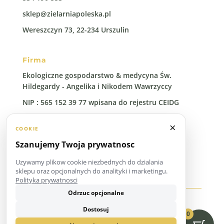
sklep@zielarniapoleska.pl
Wereszczyn 73, 22-234 Urszulin
Firma
Ekologiczne gospodarstwo & medycyna Św.
Hildegardy - Angelika i Nikodem Wawrzyccy
NIP : 565 152 39 77 wpisana do rejestru CEIDG
Regon: 388 00 96 41
×
COOKIE
Szanujemy Twoja prywatnosc
Uzywamy plikow cookie niezbednych do dzialania
sklepu oraz opcjonalnych do analityki i marketingu.
Polityka prywatnosci
Odrzuc opcjonalne
Copyright © 2026 Zielarnia Poleska
Dostosuj
0