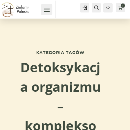
0
Konto
Szukaj
Kos
0
KATEGORIA TAGÓW
Detoksykacj
a organizmu
–
komplekso