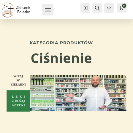
0
Konto
Szukaj
Kosz
0,
KATEGORIA PRODUKTÓW
Ciśnienie