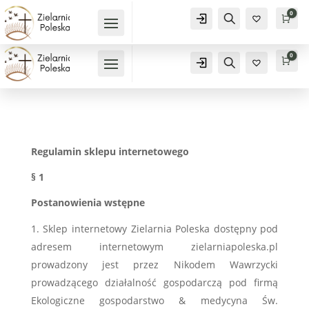
0
Konto
Szukaj
Kos
0
0
Kos
0
Konto
Szukaj
Regulamin sklepu internetowego
§ 1
Postanowienia wstępne
Sklep internetowy Zielarnia Poleska dostępny pod
adresem internetowym zielarniapoleska.pl
prowadzony jest przez Nikodem Wawrzycki
prowadzącego działalność gospodarczą pod firmą
Ekologiczne gospodarstwo & medycyna Św.