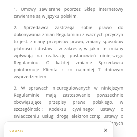
1. Umowy zawierane poprzez Sklep internetowy
zawierane są w języku polskim.
2. Sprzedawca zastrzega sobie prawo do
dokonywania zmian Regulaminu z ważnych przyczyn
to jest: zmiany przepisów prawa, zmiany sposobów
płatności i dostaw – w zakresie, w jakim te zmiany
wpływają na realizację postanowień niniejszego
Regulaminu. O każdej zmianie Sprzedawca
poinformuje Klienta z co najmniej 7 dniowym
wyprzedzeniem.
3. W sprawach nieuregulowanych w niniejszym
Regulaminie mają zastosowanie powszechnie
obowiązujące przepisy prawa polskiego, w
szczególności: Kodeksu cywilnego; ustawy o
świadczeniu usług drogą elektroniczną; ustawy o
prawach konsumenta, ustawy o ochronie danych
×
osobowych.
COOKIE